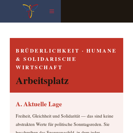
Zum
Inhalt
springen
BRÜDERLICHKEIT · HUMANE
& SOLIDARISCHE
WIRTSCHAFT
Arbeitsplatz
A. Aktuelle Lage
Freiheit, Gleichheit und Solidarität — das sind keine
abstrakten Werte für politische Sonntagsreden. Sie
beschreiben das Spannungsfeld, in dem jeder