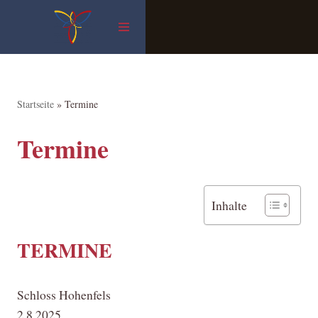
Zum
Inhalt
springen
Startseite
»
Termine
Termine
Inhalte
TERMINE
Schloss Hohenfels
2.8.2025