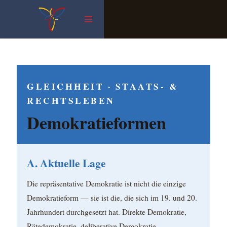
Zum
Inhalt
springen
GLEICHHEIT · STAATS- &
RECHTSLEBEN
Demokratieformen
A. Aktuelle Lage
Die repräsentative Demokratie ist nicht die einzige
Demokratieform — sie ist die, die sich im 19. und 20.
Jahrhundert durchgesetzt hat. Direkte Demokratie,
Rätedemokratie, deliberative Demokratie,