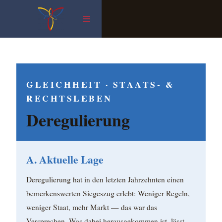
Zum
Inhalt
springen
GLEICHHEIT · STAATS- &
RECHTSLEBEN
Deregulierung
A. Aktuelle Lage
Deregulierung hat in den letzten Jahrzehnten einen
bemerkenswerten Siegeszug erlebt: Weniger Regeln,
weniger Staat, mehr Markt — das war das
Versprechen. Was dabei herausgekommen ist, lässt