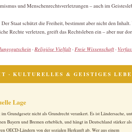
emismus und Menschenrechtsverletzungen – auch im Geistesle
: Der Staat schützt die Freiheit, bestimmt aber nicht den Inhalt
he Rechte verletzen, greift das Rechtsleben ein – aber nur dor
dungsgutschein
·
Religiöse Vielfalt
·
Freie Wissenschaft
·
Verfas
IT · KULTURELLES & GEISTIGES LEB
uelle Lage
t im Grundgesetz nicht als Grundrecht verankert. Es ist Ländersache, un
hen Bayern und Bremen erheblich, und hängt in Deutschland stärker als 
eren OECD-Ländern von der sozialen Herkunft ab. Wer aus einem