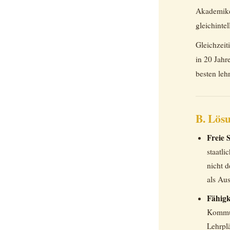
Akademike
gleichinte
Gleichzeit
in 20 Jahr
besten leh
B. Lös
Freie 
staatli
nicht d
als Aus
Fähigk
Kommun
Lehrplä