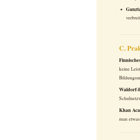
Ganzta
verbrei
C. Prak
Finnische
keine Leis
Bildungsun
Waldorf-P
Schulnetzw
Khan Ac
man etwas 