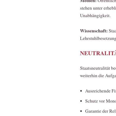
Medien:
Öffentlich
stehen unter erhebl
Unabhängigkeit.
Wissenschaft:
Staa
Lehrstuhlbesetzunge
NEUTRALIT
Staatsneutralität b
weiterhin die Aufg
Ausreichende Fi
Schutz vor Monop
Garantie der Rel