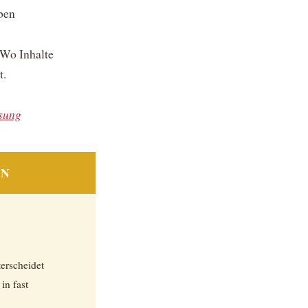
ben
. Wo Inhalte
t.
sung
EN
terscheidet
in fast