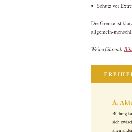
Schutz vor Extr
Die Grenze ist klar
allgemein-menschlic
Weiterführend:
Bil
FREIHE
A. Akt
Bildung is
sich zwisc
allen and