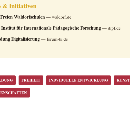
 & Initiativen
Freien Waldorfschulen
—
waldorf.de
 Institut für Internationale Pädagogische Forschung
—
dipf.de
dung Digitalisierung
—
forum-bi.de
LDUNG
FREIHEIT
INDVIDUELLE ENTWICKLUNG
KUNST
SENSCHAFTEN