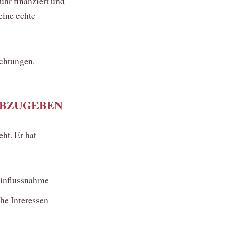
ühr finanziert und
eine echte
ichtungen.
ABZUGEBEN
eht. Er hat
Einflussnahme
he Interessen