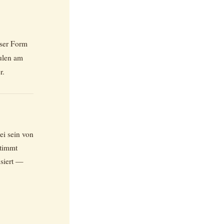
eser Form
hulen am
r.
ei sein von
stimmt
isiert —