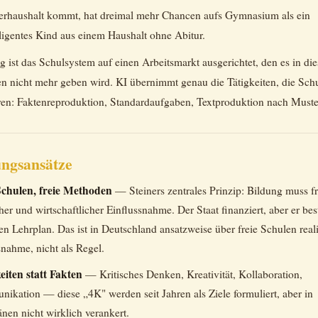
rhaushalt kommt, hat dreimal mehr Chancen aufs Gymnasium als ein
lligentes Kind aus einem Haushalt ohne Abitur.
ig ist das Schulsystem auf einen Arbeitsmarkt ausgerichtet, den es in di
en nicht mehr geben wird. KI übernimmt genau die Tätigkeiten, die Sc
ren: Faktenreproduktion, Standardaufgaben, Textproduktion nach Muste
ungsansätze
Schulen, freie Methoden
— Steiners zentrales Prinzip: Bildung muss fr
cher und wirtschaftlicher Einflussnahme. Der Staat finanziert, aber er be
en Lehrplan. Das ist in Deutschland ansatzweise über freie Schulen real
nahme, nicht als Regel.
eiten statt Fakten
— Kritisches Denken, Kreativität, Kollaboration,
ikation — diese „4K" werden seit Jahren als Ziele formuliert, aber in
nen nicht wirklich verankert.