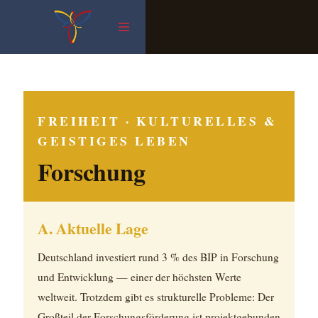
Zum
Inhalt
springen
FREIHEIT · KULTURELLES &
GEISTIGES LEBEN
Forschung
A. Aktuelle Lage
Deutschland investiert rund 3 % des BIP in Forschung
und Entwicklung — einer der höchsten Werte
weltweit. Trotzdem gibt es strukturelle Probleme: Der
Großteil der Forschungsförderung ist projektgebunden